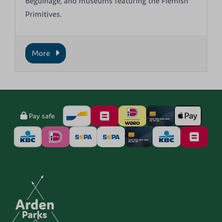
Beguinage, and museums featuring the Flemish
Primitives.
More
Pay safe