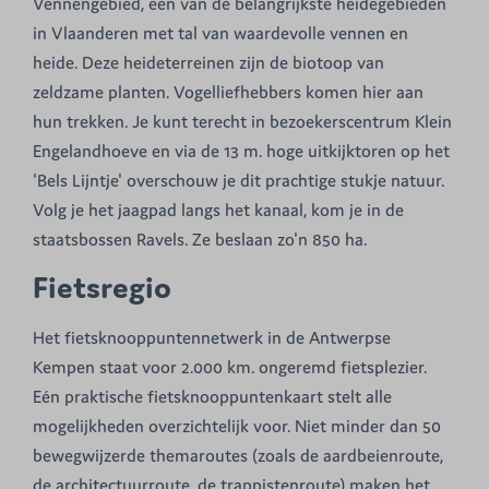
Vennengebied, één van de belangrijkste heidegebieden
in Vlaanderen met tal van waardevolle vennen en
heide. Deze heideterreinen zijn de biotoop van
zeldzame planten. Vogelliefhebbers komen hier aan
hun trekken. Je kunt terecht in bezoekerscentrum Klein
Engelandhoeve en via de 13 m. hoge uitkijktoren op het
'Bels Lijntje' overschouw je dit prachtige stukje natuur.
Volg je het jaagpad langs het kanaal, kom je in de
staatsbossen Ravels. Ze beslaan zo'n 850 ha.
Fietsregio
Het fietsknooppuntennetwerk in de Antwerpse
Kempen staat voor 2.000 km. ongeremd fietsplezier.
Eén praktische fietsknooppuntenkaart stelt alle
mogelijkheden overzichtelijk voor. Niet minder dan 50
bewegwijzerde themaroutes (zoals de aardbeienroute,
de architectuurroute, de trappistenroute) maken het