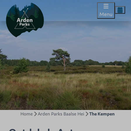
Menu
Home
Arden Parks Baalse Hei
The Kempen